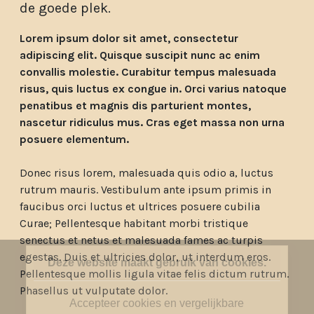
de goede plek.
Lorem ipsum dolor sit amet, consectetur
adipiscing elit. Quisque suscipit nunc ac enim
convallis molestie. Curabitur tempus malesuada
risus, quis luctus ex congue in. Orci varius natoque
penatibus et magnis dis parturient montes,
nascetur ridiculus mus. Cras eget massa non urna
posuere elementum.
Donec risus lorem, malesuada quis odio a, luctus
rutrum mauris. Vestibulum ante ipsum primis in
faucibus orci luctus et ultrices posuere cubilia
Curae; Pellentesque habitant morbi tristique
senectus et netus et malesuada fames ac turpis
egestas. Duis et ultricies dolor, ut interdum eros.
Deze website maakt gebruik van cookies.
Pellentesque mollis ligula vitae felis dictum rutrum.
Phasellus ut vulputate dolor.
Accepteer cookies en vergelijkbare