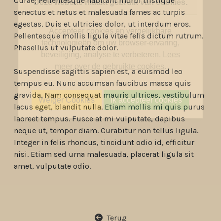
Curae; Pellentesque habitant morbi tristique
Deze website maakt gebruik van cookies.
senectus et netus et malesuada fames ac turpis
egestas. Duis et ultricies dolor, ut interdum eros.
Accepteer cookies en vergelijkbare
Pellentesque mollis ligula vitae felis dictum rutrum.
technologieën om uw browser-ervaring,
Phasellus ut vulputate dolor.
beveiliging, analyse te verbeteren.
Lees
meer over de gebruikte cookies
.
Suspendisse sagittis sapien est, a euismod leo
tempus eu. Nunc accumsan faucibus massa quis
gravida. Nam consequat mauris ultrices, vestibulum
Weiger Cookies
Ik accepteer cookies
lacus eget, blandit nulla. Etiam mollis mi quis purus
laoreet tempus. Fusce at mi vulputate, dapibus
neque ut, tempor diam. Curabitur non tellus ligula.
Integer in felis rhoncus, tincidunt odio id, efficitur
nisi. Etiam sed urna malesuada, placerat ligula sit
amet, vulputate odio.
Terug