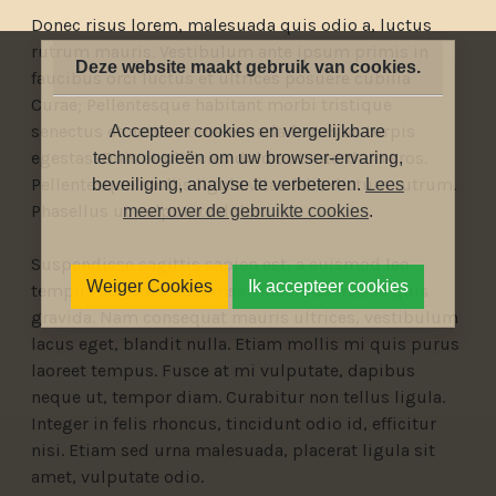
Donec risus lorem, malesuada quis odio a, luctus
rutrum mauris. Vestibulum ante ipsum primis in
Deze website maakt gebruik van cookies.
faucibus orci luctus et ultrices posuere cubilia
Curae; Pellentesque habitant morbi tristique
senectus et netus et malesuada fames ac turpis
Accepteer cookies en vergelijkbare
egestas. Duis et ultricies dolor, ut interdum eros.
technologieën om uw browser-ervaring,
Pellentesque mollis ligula vitae felis dictum rutrum.
beveiliging, analyse te verbeteren.
Lees
Phasellus ut vulputate dolor.
meer over de gebruikte cookies
.
Suspendisse sagittis sapien est, a euismod leo
Weiger Cookies
Ik accepteer cookies
tempus eu. Nunc accumsan faucibus massa quis
gravida. Nam consequat mauris ultrices, vestibulum
lacus eget, blandit nulla. Etiam mollis mi quis purus
laoreet tempus. Fusce at mi vulputate, dapibus
neque ut, tempor diam. Curabitur non tellus ligula.
Integer in felis rhoncus, tincidunt odio id, efficitur
nisi. Etiam sed urna malesuada, placerat ligula sit
amet, vulputate odio.