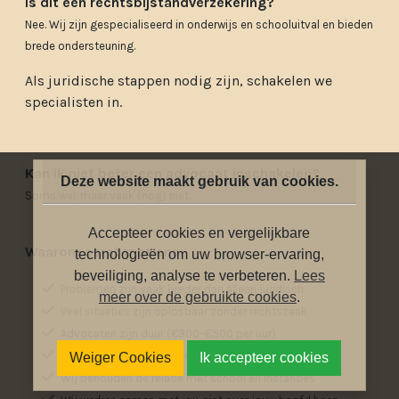
Is dit een rechtsbijstandverzekering?
Nee.
Wij zijn gespecialiseerd in onderwijs en schooluitval en bieden
brede ondersteuning.
Als juridische stappen nodig zijn, schakelen we
specialisten in.
Kan ik niet beter een advocaat inschakelen?
Deze website maakt gebruik van cookies.
Soms wel, maar vaak (nog) niet.
Accepteer cookies en vergelijkbare
Waarom eerst met ons:
technologieën om uw browser-ervaring,
beveiliging, analyse te verbeteren.
Lees
Problemen zijn vaak breder dan alleen juridisch
meer over de gebruikte cookies
.
Veel situaties zijn oplosbaar zonder rechtszaak
Advocaten zijn duur (€300–€500 per uur)
Vergoedingen via toevoeging zijn beperkt
Weiger Cookies
Ik accepteer cookies
Wij behouden de relatie met school en instanties