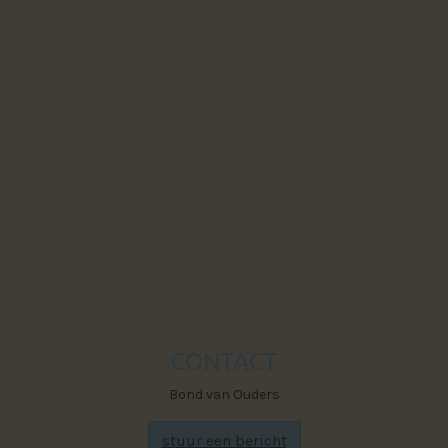
Powered by The Next Generation
Visit Faceb
CONTACT
Bond van Ouders
stuur een bericht