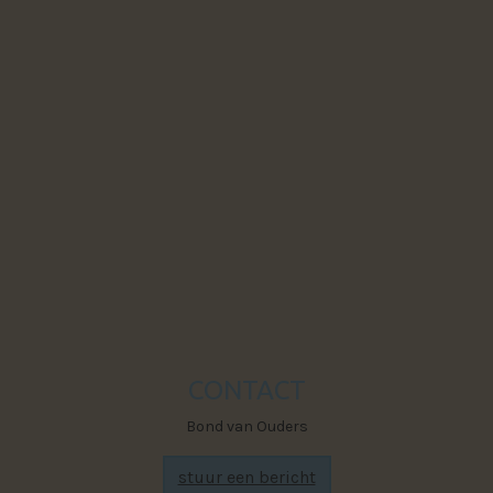
Powered by The Next Generation
Visit Faceb
CONTACT
Bond van Ouders
stuur een bericht