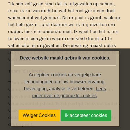
“Ik heb zelf geen kind dat is uitgevallen op school,
maar ik zie van dichtbij wat het met gezinnen doet
wanneer dat wel gebeurt. De impact is groot, vaak op
het hele gezin. Juist daarom wil ik mij inzetten om
ouders hierin te ondersteunen. Ik weet hoe het is om
te leven in een gezin waarin een kind dreigt uit te
vallen of al is uitgevallen. Die ervaring maakt dat ik
begrijp hoe belangrijk het is dat ouders er niet alleen
Deze website maakt gebruik van cookies.
voor staan.”
Teamlid Lukretia
Accepteer cookies en vergelijkbare
technologieën om uw browser-ervaring,
“Voor mij staat het belang van ieder kind altijd
beveiliging, analyse te verbeteren.
Lees
voorop. Ouders zijn de expert als het gaat om hun
meer over de gebruikte cookies
.
eigen kind en dragen daarin een grote
verantwoordelijkheid. Tegelijkertijd zie ik dat ouders
vaak vastlopen in een systeem waarin ze weinig
Weiger Cookies
Ik accepteer cookies
ondersteuning ervaren — zeker als er ook financiële
druk speelt.