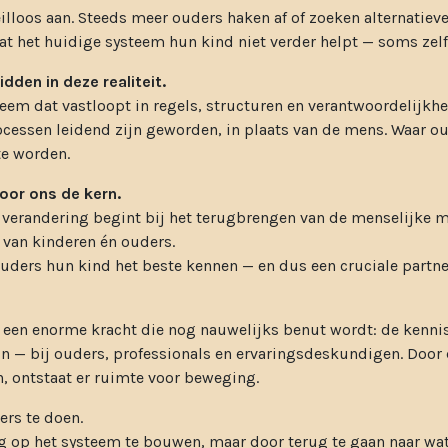
eilloos aan. Steeds meer ouders haken af of zoeken alternatieve
t het huidige systeem hun kind niet verder helpt — soms zelf
dden in deze realiteit.
eem dat vastloopt in regels, structuren en verantwoordelijkhe
ocessen leidend zijn geworden, in plaats van de mens. Waar o
e worden.
voor ons de kern.
 verandering begint bij het terugbrengen van de menselijke m
 van kinderen én ouders.
ouders hun kind het beste kennen — en dus een cruciale partner
ij een enorme kracht die nog nauwelijks benut wordt: de kennis
ijn — bij ouders, professionals en ervaringsdeskundigen. Door
, ontstaat er ruimte voor beweging.
ers te doen.
g op het systeem te bouwen, maar door terug te gaan naar wat