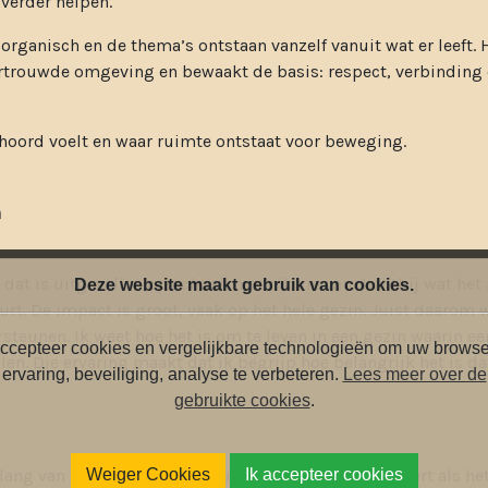
verder helpen.
rganisch en de thema’s ontstaan vanzelf vanuit wat er leeft.
ertrouwde omgeving en bewaakt de basis: respect, verbinding 
ehoord voelt en waar ruimte ontstaat voor beweging.
m
 dat is uitgevallen op school, maar ik zie van dichtbij wat he
Deze website maakt gebruik van cookies.
rt. De impact is groot, vaak op het hele gezin. Juist daarom w
steunen. Ik weet hoe het is om te leven in een gezin waarin een
ccepteer cookies en vergelijkbare technologieën om uw browse
allen. Die ervaring maakt dat ik begrijp hoe belangrijk het is da
ervaring, beveiliging, analyse te verbeteren.
Lees meer over de
gebruikte cookies
.
lang van ieder kind altijd voorop. Ouders zijn de expert als h
Weiger Cookies
Ik accepteer cookies