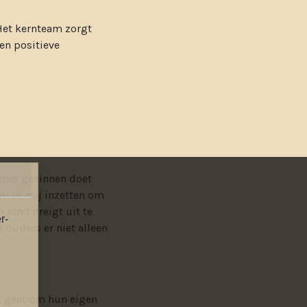
 Het kernteam zorgt
en positieve
t met gezinnen doet
il ik mij inzetten om
 kind dreigt uit te
r-
t ouders er niet alleen
et gaat om hun eigen