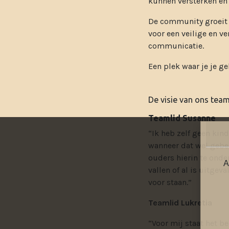
kunnen versterken en 
De community groeit o
voor een veilige en v
communicatie.
Een plek waar je je g
De visie van ons tea
Teamlid Susanne
“Ik heb zelf geen kind
wanneer dat wel gebeu
ouders hierin te onder
A
vallen of al is uitgev
voor staan.”
Teamlid Lukretia
“Voor mij staat het be