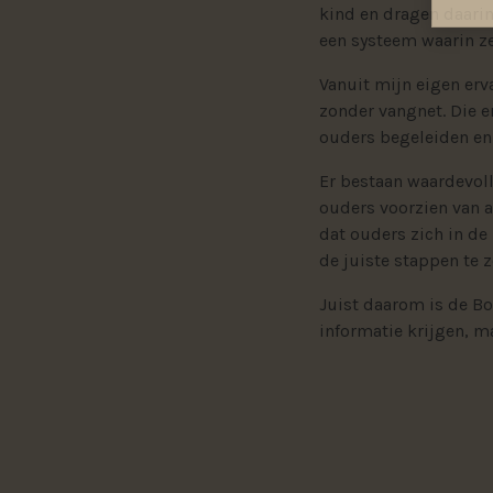
kind en dragen daarin
een systeem waarin ze
Vanuit mijn eigen erv
zonder vangnet. Die e
ouders begeleiden en 
Er bestaan waardevoll
ouders voorzien van 
dat ouders zich in de
de juiste stappen te z
Juist daarom is de Bo
informatie krijgen, m