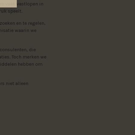
rs vaak vastlopen in
ruk speelt.
zoeken en te regelen,
nisatie waarin we
sconsulenten, die
aties. Toch merken we
e middelen hebben om
s niet alleen