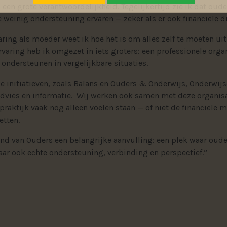
 een grote verantwoordelijkheid. Tegelijkertijd zie ik dat oude
 weinig ondersteuning ervaren — zeker als er ook financiële d
aring als moeder weet ik hoe het is om alles zelf te moeten uit
rvaring heb ik omgezet in iets groters: een professionele orga
ondersteunen in vergelijkbare situaties.
e initiatieven, zoals Balans en Ouders & Onderwijs, Onderwij
advies en informatie. Wij werken ook samen met deze organis
 praktijk vaak nog alleen voelen staan — of niet de financiël
etten.
nd van Ouders een belangrijke aanvulling: een plek waar ouder
aar ook echte ondersteuning, verbinding en perspectief.”